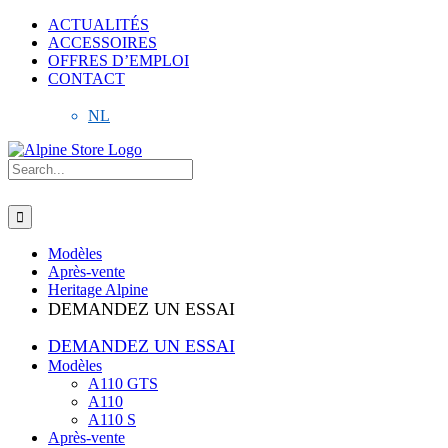
Skip
ACTUALITÉS
to
ACCESSOIRES
content
OFFRES D’EMPLOI
CONTACT
FR
NL
Search
for:
Modèles
Après-vente
Heritage Alpine
DEMANDEZ UN ESSAI
DEMANDEZ UN ESSAI
Modèles
A110 GTS
A110
A110 S
Après-vente