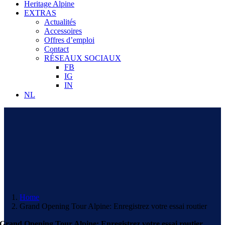
Heritage Alpine
EXTRAS
Actualités
Accessoires
Offres d’emploi
Contact
RÉSEAUX SOCIAUX
FB
IG
IN
NL
Home
Grand Opening Tour Alpine: Enregistrez votre essai routier
Grand Opening Tour Alpine: Enregistrez votre essai routier