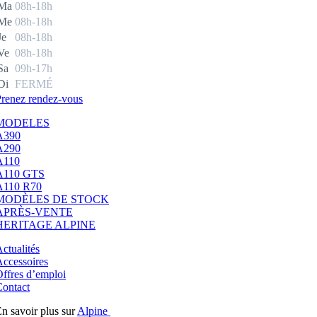
Ma
08h-18h
Me
08h-18h
Je
08h-18h
Ve
08h-18h
Sa
09h-17h
Di
FERMÉ
renez rendez-vous
MODELES
A390
A290
A110
A110 GTS
A110 R70
MODÈLES DE STOCK
APRÈS-VENTE
HERITAGE ALPINE
ctualités
ccessoires
ffres d’emploi
ontact
n savoir plus sur
Alpine