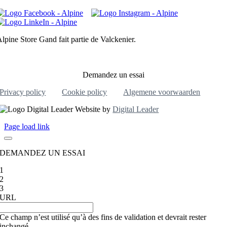
lpine Store Gand fait partie de Valckenier.
Demandez un essai
Privacy policy
Cookie policy
Algemene voorwaarden
Website by
Digital Leader
Page load link
DEMANDEZ UN ESSAI
1
2
3
URL
Ce champ n’est utilisé qu’à des fins de validation et devrait rester
inchangé.